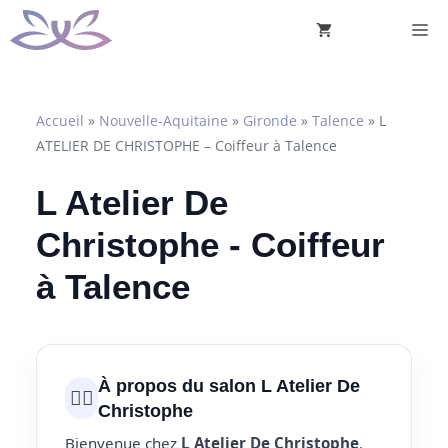
Aller
M
au
contenu
Accueil
»
Nouvelle-Aquitaine
»
Gironde
»
Talence
»
L
ATELIER DE CHRISTOPHE – Coiffeur à Talence
L Atelier De
Christophe - Coiffeur
à Talence
À propos du salon L Atelier De
💇‍♀️
Christophe
Bienvenue chez
L Atelier De Christophe
,