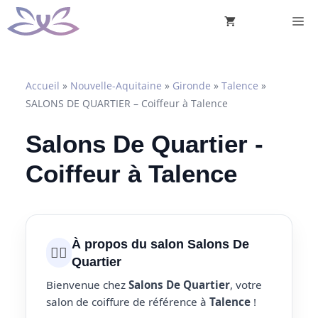
Aller
M
au
contenu
Accueil
»
Nouvelle-Aquitaine
»
Gironde
»
Talence
»
SALONS DE QUARTIER – Coiffeur à Talence
Salons De Quartier -
Coiffeur à Talence
À propos du salon Salons De
💇‍♀️
Quartier
Bienvenue chez
Salons De Quartier
, votre
salon de coiffure de référence à
Talence
!