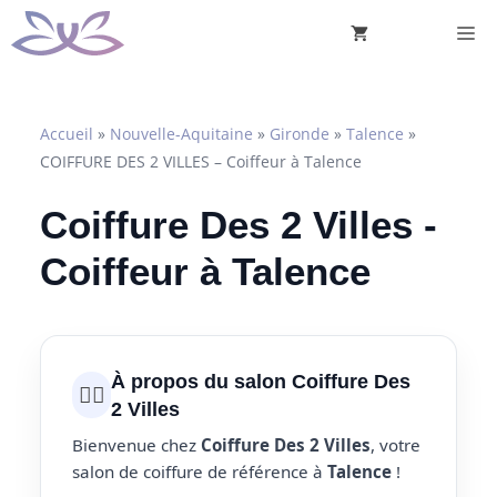
Aller
M
au
contenu
Accueil
»
Nouvelle-Aquitaine
»
Gironde
»
Talence
»
COIFFURE DES 2 VILLES – Coiffeur à Talence
Coiffure Des 2 Villes -
Coiffeur à Talence
À propos du salon Coiffure Des
💇‍♀️
2 Villes
Bienvenue chez
Coiffure Des 2 Villes
, votre
salon de coiffure de référence à
Talence
!