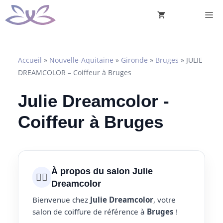
Aller
M
au
contenu
Accueil
»
Nouvelle-Aquitaine
»
Gironde
»
Bruges
»
JULIE
DREAMCOLOR – Coiffeur à Bruges
Julie Dreamcolor -
Coiffeur à Bruges
À propos du salon Julie
💇‍♀️
Dreamcolor
Bienvenue chez
Julie Dreamcolor
, votre
salon de coiffure de référence à
Bruges
!