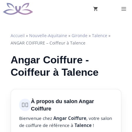
Aller
M
au
contenu
Accueil
»
Nouvelle-Aquitaine
»
Gironde
»
Talence
»
ANGAR COIFFURE – Coiffeur à Talence
Angar Coiffure -
Coiffeur à Talence
À propos du salon Angar
💇‍♀️
Coiffure
Bienvenue chez
Angar Coiffure
, votre salon
de coiffure de référence à
Talence
!