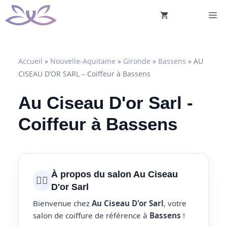
Aller
M
au
contenu
Accueil
»
Nouvelle-Aquitaine
»
Gironde
»
Bassens
»
AU
CISEAU D’OR SARL – Coiffeur à Bassens
Au Ciseau D'or Sarl -
Coiffeur à Bassens
À propos du salon Au Ciseau
💇‍♀️
D'or Sarl
Bienvenue chez
Au Ciseau D'or Sarl
, votre
salon de coiffure de référence à
Bassens
!