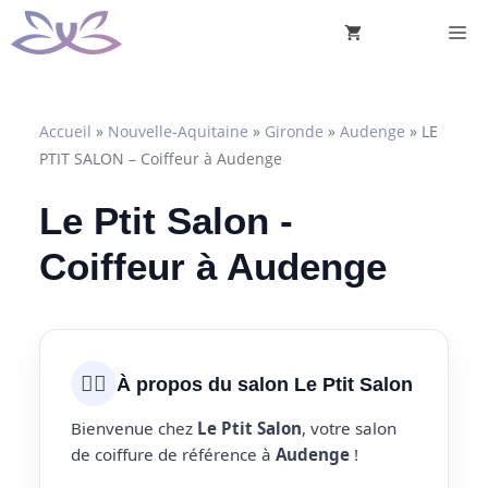
Aller
M
au
contenu
Accueil
»
Nouvelle-Aquitaine
»
Gironde
»
Audenge
»
LE
PTIT SALON – Coiffeur à Audenge
Le Ptit Salon -
Coiffeur à Audenge
💇‍♀️
À propos du salon Le Ptit Salon
Bienvenue chez
Le Ptit Salon
, votre salon
de coiffure de référence à
Audenge
!