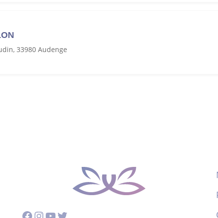
LON
audin, 33980 Audenge
Facebook
Instagram
YouTube
Twitter