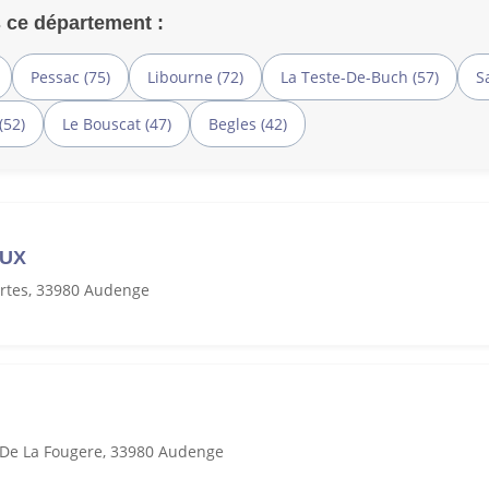
 ce département :
Pessac (75)
Libourne (72)
La Teste-De-Buch (57)
S
(52)
Le Bouscat (47)
Begles (42)
AUX
rtes, 33980 Audenge
De La Fougere, 33980 Audenge