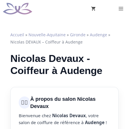
Aller
M
au
contenu
Accueil
»
Nouvelle-Aquitaine
»
Gironde
»
Audenge
»
Nicolas DEVAUX – Coiffeur à Audenge
Nicolas Devaux -
Coiffeur à Audenge
À propos du salon Nicolas
💇‍♀️
Devaux
Bienvenue chez
Nicolas Devaux
, votre
salon de coiffure de référence à
Audenge
!