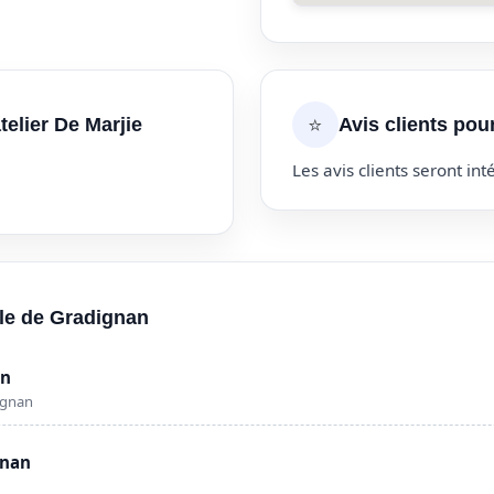
⭐
telier De Marjie
Avis clients pour
Les avis clients seront inté
lle de Gradignan
an
ignan
gnan