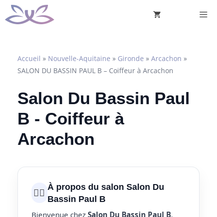
Aller
M
au
contenu
Accueil
»
Nouvelle-Aquitaine
»
Gironde
»
Arcachon
»
SALON DU BASSIN PAUL B – Coiffeur à Arcachon
Salon Du Bassin Paul
B - Coiffeur à
Arcachon
À propos du salon Salon Du
💇‍♀️
Bassin Paul B
Bienvenue chez
Salon Du Bassin Paul B
,