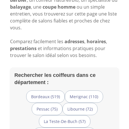
barbier
, un coiffeur naturel/bio, un spécialiste du
balayage
, une
coupe homme
ou un simple
entretien, vous trouverez sur cette page une liste
complète de salons fiables et proches de chez
vous.
Comparez facilement les
adresses
,
horaires
,
prestations
et informations pratiques pour
trouver le salon idéal selon vos besoins.
Rechercher les coiffeurs dans ce
département :
Bordeaux (519)
Merignac (110)
Pessac (75)
Libourne (72)
La Teste-De-Buch (57)