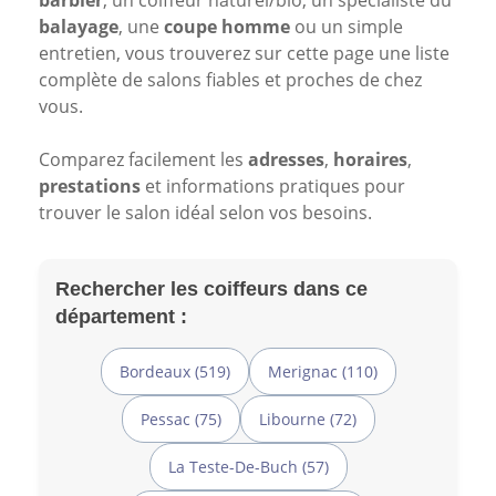
barbier
, un coiffeur naturel/bio, un spécialiste du
balayage
, une
coupe homme
ou un simple
entretien, vous trouverez sur cette page une liste
complète de salons fiables et proches de chez
vous.
Comparez facilement les
adresses
,
horaires
,
prestations
et informations pratiques pour
trouver le salon idéal selon vos besoins.
Rechercher les coiffeurs dans ce
département :
Bordeaux (519)
Merignac (110)
Pessac (75)
Libourne (72)
La Teste-De-Buch (57)