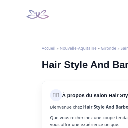
Aller
au
contenu
Accueil
»
Nouvelle-Aquitaine
»
Gironde
»
Sai
Hair Style And Bar
💇‍♀️
À propos du salon Hair St
Bienvenue chez
Hair Style And Barb
Que vous recherchez une coupe tendanc
vous offrir une expérience unique.