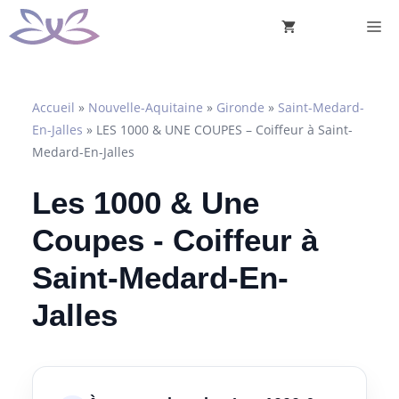
Aller
M
au
contenu
Accueil
»
Nouvelle-Aquitaine
»
Gironde
»
Saint-Medard-
En-Jalles
»
LES 1000 & UNE COUPES – Coiffeur à Saint-
Medard-En-Jalles
Les 1000 & Une
Coupes - Coiffeur à
Saint-Medard-En-
Jalles