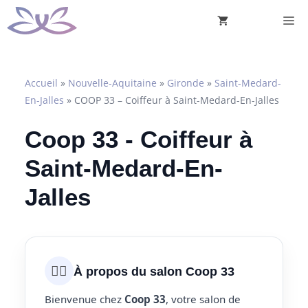
Aller
M
au
contenu
Accueil
»
Nouvelle-Aquitaine
»
Gironde
»
Saint-Medard-
En-Jalles
»
COOP 33 – Coiffeur à Saint-Medard-En-Jalles
Coop 33 - Coiffeur à
Saint-Medard-En-
Jalles
💇‍♀️
À propos du salon Coop 33
Bienvenue chez
Coop 33
, votre salon de