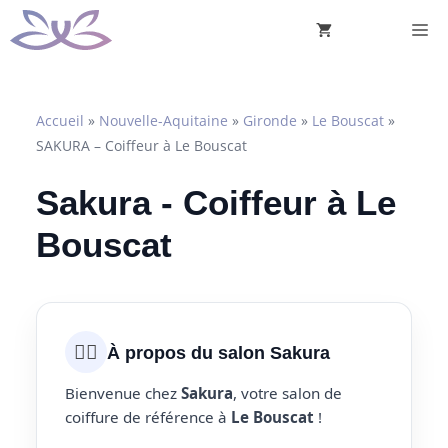
Aller
M
au
contenu
Accueil
»
Nouvelle-Aquitaine
»
Gironde
»
Le Bouscat
»
SAKURA – Coiffeur à Le Bouscat
Sakura - Coiffeur à Le
Bouscat
💇‍♀️
À propos du salon Sakura
Bienvenue chez
Sakura
, votre salon de
coiffure de référence à
Le Bouscat
!