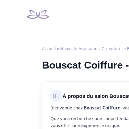
Aller
au
contenu
Accueil
»
Nouvelle-Aquitaine
»
Gironde
»
Le 
Bouscat Coiffure -
💇‍♀️
À propos du salon Bouscat
Bienvenue chez
Bouscat Coiffure
, vo
Que vous recherchez une coupe tendanc
vous offrir une expérience unique.