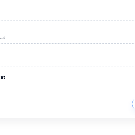
t
cat
cat