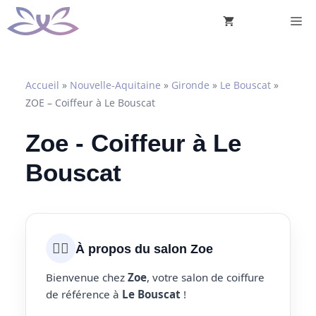
Aller
M
au
contenu
Accueil
»
Nouvelle-Aquitaine
»
Gironde
»
Le Bouscat
»
ZOE – Coiffeur à Le Bouscat
Zoe - Coiffeur à Le
Bouscat
💇‍♀️
À propos du salon Zoe
Bienvenue chez
Zoe
, votre salon de coiffure
de référence à
Le Bouscat
!