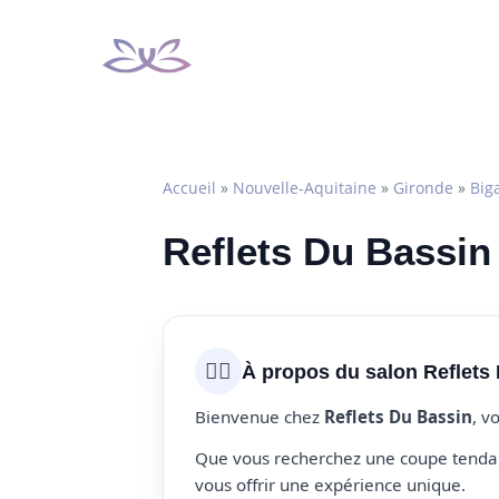
Aller
au
contenu
Accueil
»
Nouvelle-Aquitaine
»
Gironde
»
Big
Reflets Du Bassin 
💇‍♀️
À propos du salon Reflets
Bienvenue chez
Reflets Du Bassin
, v
Que vous recherchez une coupe tendanc
vous offrir une expérience unique.