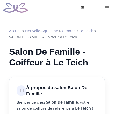
Aller
M
au
contenu
Accueil
»
Nouvelle-Aquitaine
»
Gironde
»
Le Teich
»
SALON DE FAMILLE – Coiffeur à Le Teich
Salon De Famille -
Coiffeur à Le Teich
À propos du salon Salon De
💇‍♀️
Famille
Bienvenue chez
Salon De Famille
, votre
salon de coiffure de référence à
Le Teich
!