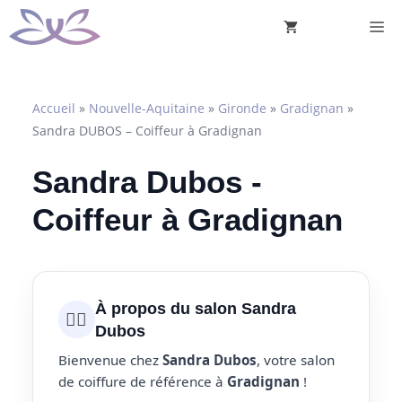
Aller
M
au
contenu
Accueil
»
Nouvelle-Aquitaine
»
Gironde
»
Gradignan
»
Sandra DUBOS – Coiffeur à Gradignan
Sandra Dubos -
Coiffeur à Gradignan
À propos du salon Sandra
💇‍♀️
Dubos
Bienvenue chez
Sandra Dubos
, votre salon
de coiffure de référence à
Gradignan
!