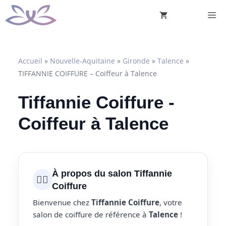
Aller
M
au
contenu
Accueil
»
Nouvelle-Aquitaine
»
Gironde
»
Talence
»
TIFFANNIE COIFFURE – Coiffeur à Talence
Tiffannie Coiffure -
Coiffeur à Talence
À propos du salon Tiffannie
💇‍♀️
Coiffure
Bienvenue chez
Tiffannie Coiffure
, votre
salon de coiffure de référence à
Talence
!