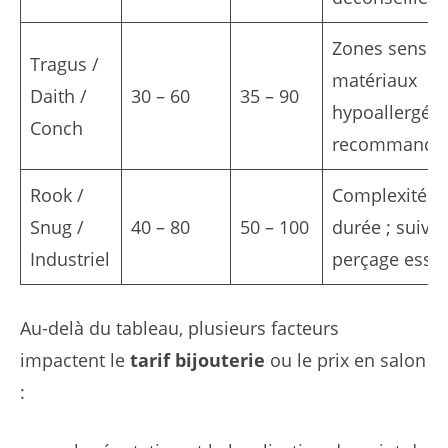
Zones sensibl
Tragus /
matériaux
Daith /
30 – 60
35 – 90
hypoallergén
Conch
recommandé
Rook /
Complexité et
Snug /
40 – 80
50 – 100
durée ; suivi 
Industriel
perçage essen
Au-delà du tableau, plusieurs facteurs
impactent le
tarif bijouterie
ou le prix en salon
: