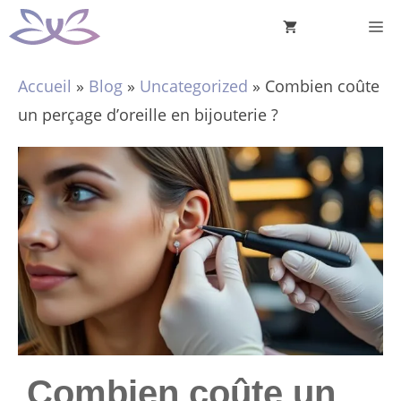
Aller
M
au
contenu
Accueil
»
Blog
»
Uncategorized
»
Combien coûte
un perçage d’oreille en bijouterie ?
Combien coûte un