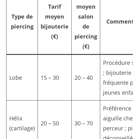
Tarif
moyen
Type de
moyen
salon
Commentai
piercing
bijouterie
de
(€)
piercing
(€)
Procédure si
; bijouterie
Lobe
15 – 30
20 – 40
fréquente po
jeunes enfant
Préférence p
Hélix
aiguille chez
20 – 50
30 – 70
(cartilage)
perceur ; pist
déconseillé.