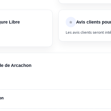
⭐
gure Libre
Avis clients pou
Les avis clients seront inté
lle de Arcachon
on