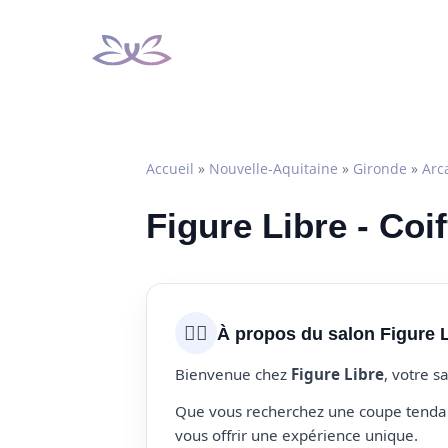
Aller
au
contenu
Accueil
»
Nouvelle-Aquitaine
»
Gironde
»
Arc
Figure Libre - Coi
💇‍♀️
À propos du salon Figure 
Bienvenue chez
Figure Libre
, votre s
Que vous recherchez une coupe tendanc
vous offrir une expérience unique.