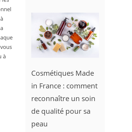
onnel
 à
la
Chaque
 vous
 à
Cosmétiques Made
in France : comment
reconnaître un soin
de qualité pour sa
peau