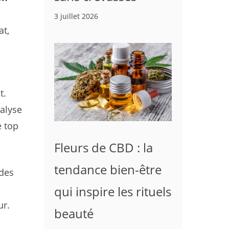
i
3 juillet 2026
at,
t.
nalyse
e top
Fleurs de CBD : la
tendance bien-être
 des
qui inspire les rituels
ur.
beauté