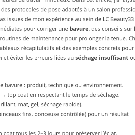
e des protocoles de pose adaptés à un salon professi
cas issues de mon expérience au sein de LC Beauty33
médiates pour corriger une
bavure
, des conseils sur 
es routines de maintenance pour prolonger la tenue. 
tableaux récapitulatifs et des exemples concrets pour
n
et éviter les erreurs liées au
séchage insuffisant
ou
e bavure : produit, technique ou environnement.
→ top coat en respectant le temps de séchage.
illant, mat, gel, séchage rapide).
pinceaux fins, ponceuse contrôlée) pour un résultat
coat tous les 2–3 jours pour préserver l’éclat.