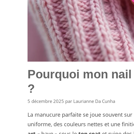
Pourquoi mon nail 
?
5 décembre 2025
par
Laurianne Da Cunha
La manucure parfaite se joue souvent sur d
uniforme, des couleurs nettes et une finit
art
« bave » sous le
top coat
et ruine des 