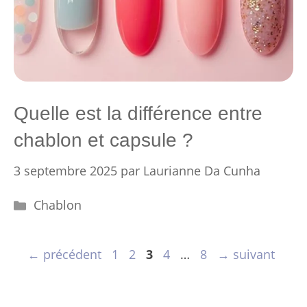
Quelle est la différence entre
chablon et capsule ?
3 septembre 2025
par
Laurianne Da Cunha
Catégories
Chablon
Page
Page
Page
Page
Page
←
précédent
1
2
3
4
…
8
→
suivant