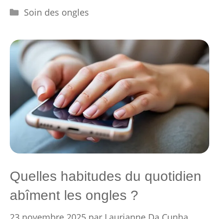
Catégories
Soin des ongles
Quelles habitudes du quotidien
abîment les ongles ?
23 novembre 2025
par
Laurianne Da Cunha