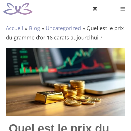
Aller
M
au
contenu
Accueil
»
Blog
»
Uncategorized
»
Quel est le prix
du gramme d’or 18 carats aujourd’hui ?
Quel est le prix du