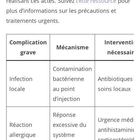
réalisant ces actes. Suivez
cette ressource
pour
plus d’informations sur les précautions et
traitements urgents.
Complication
Interventio
Mécanisme
grave
nécessaire
Contamination
Infection
bactérienne
Antibiotiques et
locale
au point
soins locaux
d’injection
Réponse
Urgence médica
Réaction
excessive du
antihistaminiqu
allergique
système
corticostéroïde