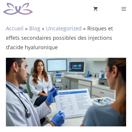
Aller
M
au
contenu
Accueil
»
Blog
»
Uncategorized
»
Risques et
effets secondaires possibles des injections
d’acide hyaluronique