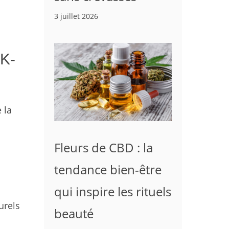
3 juillet 2026
 K-
 la
Fleurs de CBD : la
tendance bien-être
qui inspire les rituels
urels
beauté