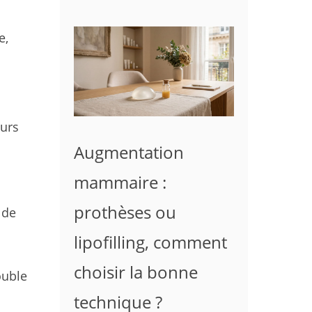
e,
eurs
Augmentation
mammaire :
prothèses ou
 de
lipofilling, comment
choisir la bonne
ouble
technique ?