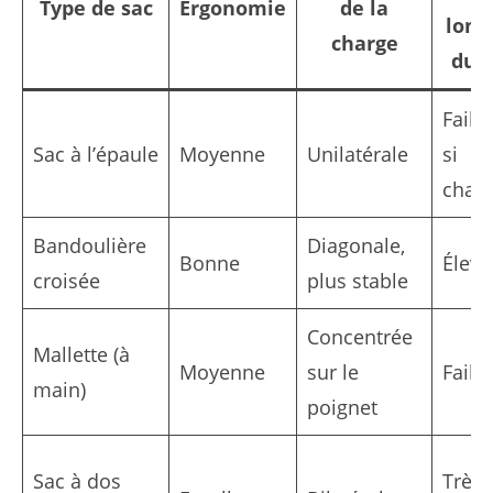
Type de sac
Ergonomie
de la
long
charge
dur
Faibl
Sac à l’épaule
Moyenne
Unilatérale
si
char
Bandoulière
Diagonale,
Bonne
Élevé
croisée
plus stable
Concentrée
Mallette (à
Moyenne
sur le
Faibl
main)
poignet
Sac à dos
Très