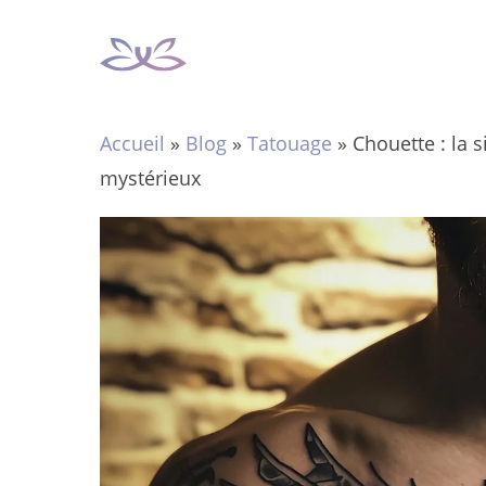
Aller
au
contenu
Accueil
»
Blog
»
Tatouage
»
Chouette : la 
mystérieux