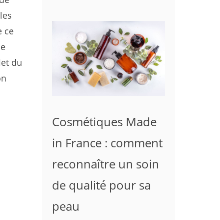
les
e ce
ue
let du
on
Cosmétiques Made
in France : comment
reconnaître un soin
de qualité pour sa
peau