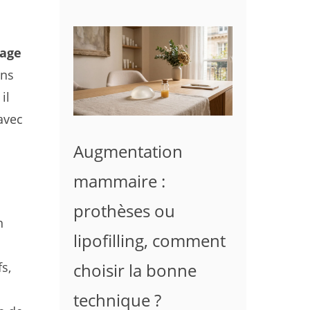
uage
ans
il
avec
Augmentation
mammaire :
prothèses ou
n
lipofilling, comment
choisir la bonne
s,
technique ?