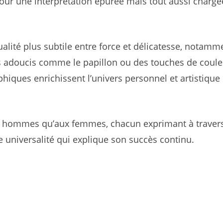
our une interprétation épurée mais tout aussi chargé
ualité plus subtile entre force et délicatesse, notamm
ts adoucis comme le papillon ou des touches de coul
iques enrichissent l’univers personnel et artistique
ux hommes qu’aux femmes, chacun exprimant à traver
e universalité qui explique son succès continu.