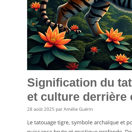
Signification du t
et culture derrière
28 août 2025
par
Amélie Guérin
Le tatouage tigre, symbole archaïque et po
puissance brute et mystique profonde. Dep