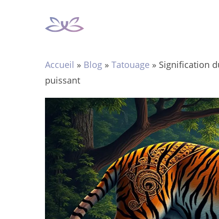
Aller
au
contenu
Accueil
»
Blog
»
Tatouage
»
Signification 
puissant