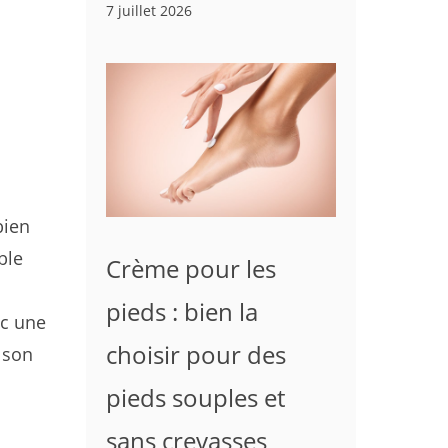
7 juillet 2026
bien
ble
Crème pour les
pieds : bien la
ec une
choisir pour des
 son
pieds souples et
sans crevasses