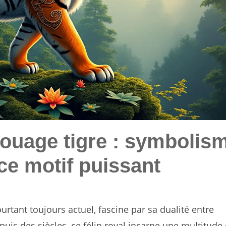
atouage tigre : symbolis
 ce motif puissant
urtant toujours actuel, fascine par sa dualité entre
uis des siècles, ce félin royal incarne une multitude