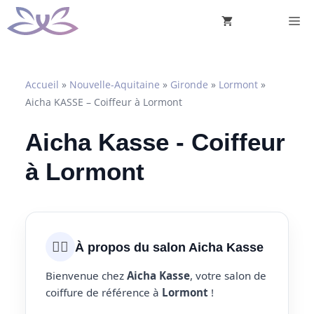
Aller
M
au
contenu
Accueil
»
Nouvelle-Aquitaine
»
Gironde
»
Lormont
»
Aicha KASSE – Coiffeur à Lormont
Aicha Kasse - Coiffeur
à Lormont
💇‍♀️
À propos du salon Aicha Kasse
Bienvenue chez
Aicha Kasse
, votre salon de
coiffure de référence à
Lormont
!