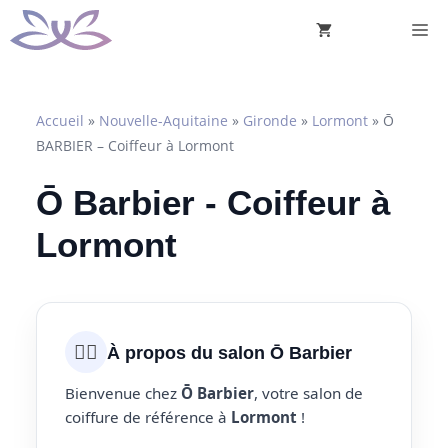
Aller
M
au
contenu
Accueil
»
Nouvelle-Aquitaine
»
Gironde
»
Lormont
»
Ō
BARBIER – Coiffeur à Lormont
Ō Barbier - Coiffeur à
Lormont
💇‍♀️
À propos du salon Ō Barbier
Bienvenue chez
Ō Barbier
, votre salon de
coiffure de référence à
Lormont
!