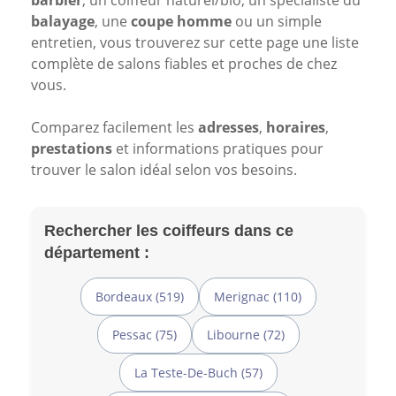
barbier
, un coiffeur naturel/bio, un spécialiste du
balayage
, une
coupe homme
ou un simple
entretien, vous trouverez sur cette page une liste
complète de salons fiables et proches de chez
vous.
Comparez facilement les
adresses
,
horaires
,
prestations
et informations pratiques pour
trouver le salon idéal selon vos besoins.
Rechercher les coiffeurs dans ce
département :
Bordeaux (519)
Merignac (110)
Pessac (75)
Libourne (72)
La Teste-De-Buch (57)