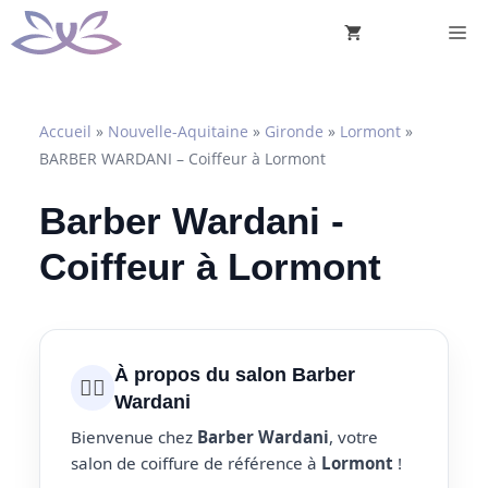
Aller
M
au
contenu
Accueil
»
Nouvelle-Aquitaine
»
Gironde
»
Lormont
»
BARBER WARDANI – Coiffeur à Lormont
Barber Wardani -
Coiffeur à Lormont
À propos du salon Barber
💇‍♀️
Wardani
Bienvenue chez
Barber Wardani
, votre
salon de coiffure de référence à
Lormont
!