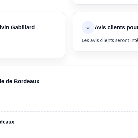
⭐
lvin Gabillard
Avis clients pou
Les avis clients seront inté
lle de Bordeaux
rdeaux