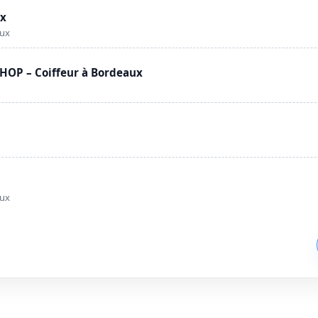
ux
aux
OP – Coiffeur à Bordeaux
aux