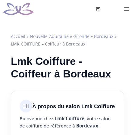
Aller
M
au
contenu
Accueil
»
Nouvelle-Aquitaine
»
Gironde
»
Bordeaux
»
LMK COIFFURE – Coiffeur à Bordeaux
Lmk Coiffure -
Coiffeur à Bordeaux
💇‍♀️
À propos du salon Lmk Coiffure
Bienvenue chez
Lmk Coiffure
, votre salon
de coiffure de référence à
Bordeaux
!