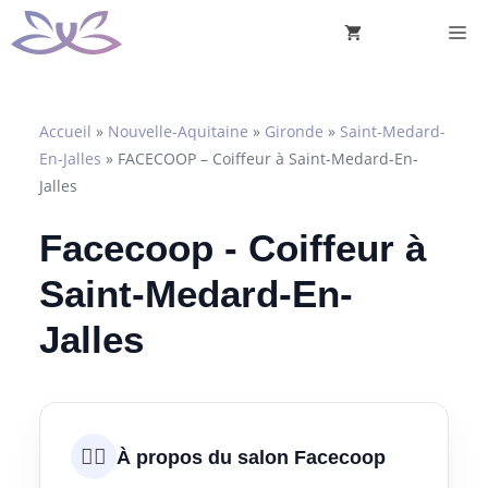
Aller
M
au
contenu
Accueil
»
Nouvelle-Aquitaine
»
Gironde
»
Saint-Medard-
En-Jalles
»
FACECOOP – Coiffeur à Saint-Medard-En-
Jalles
Facecoop - Coiffeur à
Saint-Medard-En-
Jalles
💇‍♀️
À propos du salon Facecoop