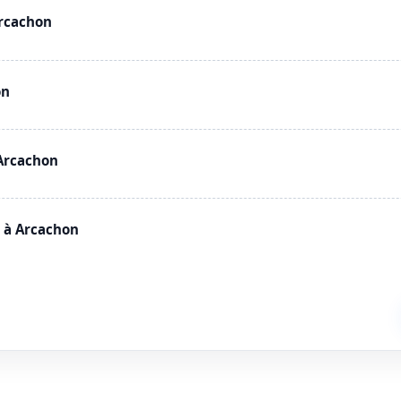
Arcachon
on
Arcachon
 à Arcachon