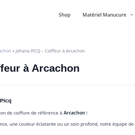
Shop
Matériel Manucure
achon
»
Johana PICQ – Coiffeur à Arcachon
ffeur à Arcachon
 Picq
alon de coiffure de référence à
Arcachon
!
e, une couleur éclatante ou un soin profond, notre équipe de 