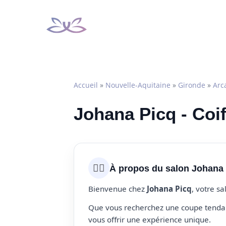
Aller
au
contenu
Accueil
»
Nouvelle-Aquitaine
»
Gironde
»
Arc
Johana Picq - Coi
💇‍♀️
À propos du salon Johana
Bienvenue chez
Johana Picq
, votre s
Que vous recherchez une coupe tendanc
vous offrir une expérience unique.