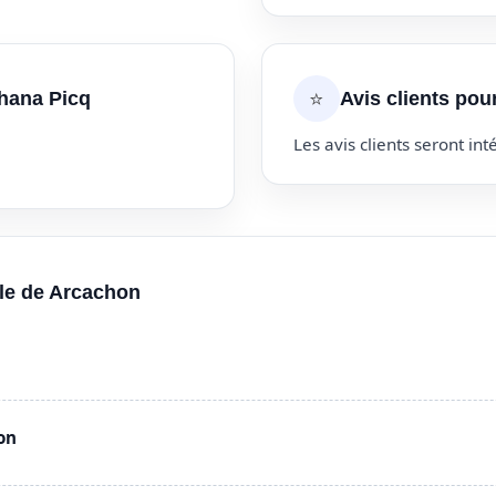
⭐
ohana Picq
Avis clients pou
Les avis clients seront inté
lle de Arcachon
on