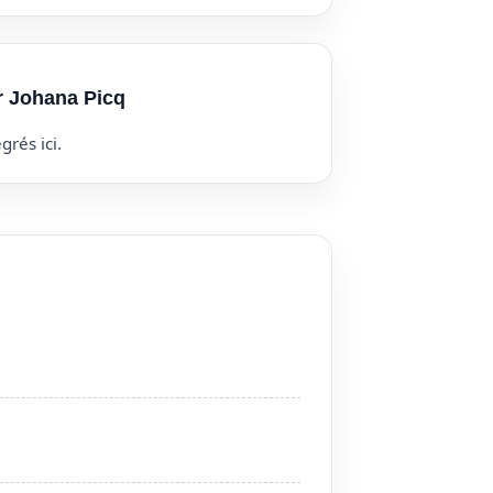
r Johana Picq
grés ici.