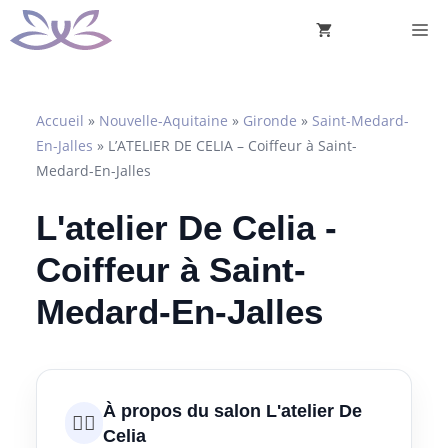
Aller
M
au
contenu
Accueil
»
Nouvelle-Aquitaine
»
Gironde
»
Saint-Medard-
En-Jalles
»
L’ATELIER DE CELIA – Coiffeur à Saint-
Medard-En-Jalles
L'atelier De Celia -
Coiffeur à Saint-
Medard-En-Jalles
À propos du salon L'atelier De
💇‍♀️
Celia