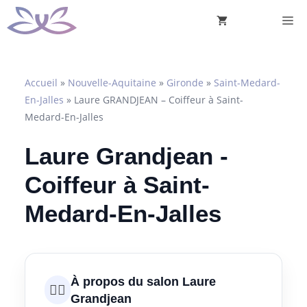
Aller
M
au
contenu
Accueil
»
Nouvelle-Aquitaine
»
Gironde
»
Saint-Medard-
En-Jalles
»
Laure GRANDJEAN – Coiffeur à Saint-
Medard-En-Jalles
Laure Grandjean -
Coiffeur à Saint-
Medard-En-Jalles
À propos du salon Laure
💇‍♀️
Grandjean