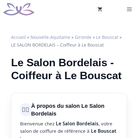
Aller
M
au
contenu
Accueil
»
Nouvelle-Aquitaine
»
Gironde
»
Le Bouscat
»
LE SALON BORDELAIS – Coiffeur à Le Bouscat
Le Salon Bordelais -
Coiffeur à Le Bouscat
À propos du salon Le Salon
💇‍♀️
Bordelais
Bienvenue chez
Le Salon Bordelais
, votre
salon de coiffure de référence à
Le Bouscat