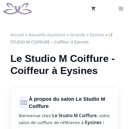
Aller
M
au
contenu
Accueil
»
Nouvelle-Aquitaine
»
Gironde
»
Eysines
»
LE
STUDIO M COIFFURE – Coiffeur à Eysines
Le Studio M Coiffure -
Coiffeur à Eysines
À propos du salon Le Studio M
💇‍♀️
Coiffure
Bienvenue chez
Le Studio M Coiffure
, votre
salon de coiffure de référence à
Eysines
!