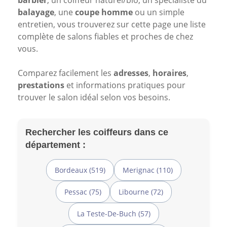
barbier
, un coiffeur naturel/bio, un spécialiste du
balayage
, une
coupe homme
ou un simple
entretien, vous trouverez sur cette page une liste
complète de salons fiables et proches de chez
vous.
Comparez facilement les
adresses
,
horaires
,
prestations
et informations pratiques pour
trouver le salon idéal selon vos besoins.
Rechercher les coiffeurs dans ce
département :
Bordeaux (519)
Merignac (110)
Pessac (75)
Libourne (72)
La Teste-De-Buch (57)