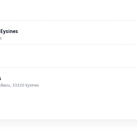
s
 Eysines
s
s
illaou, 33320 Eysines