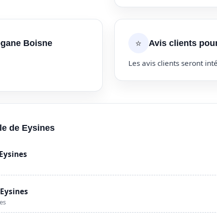
⭐
egane Boisne
Avis clients po
Les avis clients seront inté
lle de Eysines
Eysines
 Eysines
es