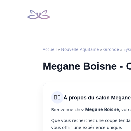
Aller
au
contenu
Accueil
»
Nouvelle-Aquitaine
»
Gironde
»
Eys
Megane Boisne - C
💇‍♀️
À propos du salon Megane
Bienvenue chez
Megane Boisne
, vot
Que vous recherchez une coupe tendanc
vous offrir une expérience unique.