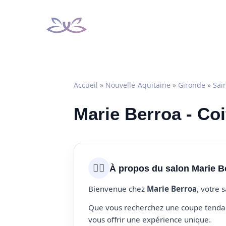
Aller
au
contenu
Accueil
»
Nouvelle-Aquitaine
»
Gironde
»
Sai
Marie Berroa - Co
💇‍♀️
À propos du salon Marie B
Bienvenue chez
Marie Berroa
, votre 
Que vous recherchez une coupe tendanc
vous offrir une expérience unique.