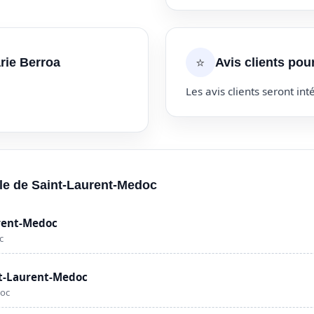
⭐
rie Berroa
Avis clients pou
Les avis clients seront inté
ille de Saint-Laurent-Medoc
urent-Medoc
c
nt-Laurent-Medoc
doc