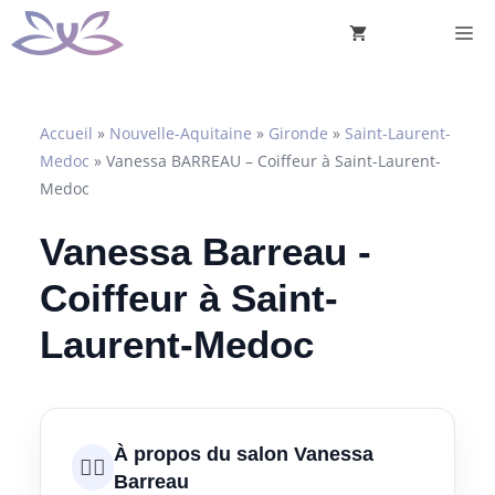
Aller
M
au
contenu
Accueil
»
Nouvelle-Aquitaine
»
Gironde
»
Saint-Laurent-
Medoc
»
Vanessa BARREAU – Coiffeur à Saint-Laurent-
Medoc
Vanessa Barreau -
Coiffeur à Saint-
Laurent-Medoc
À propos du salon Vanessa
💇‍♀️
Barreau