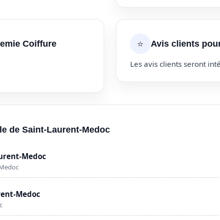
⭐
emie Coiffure
Avis clients pou
Les avis clients seront inté
ille de Saint-Laurent-Medoc
aurent-Medoc
-Medoc
urent-Medoc
c