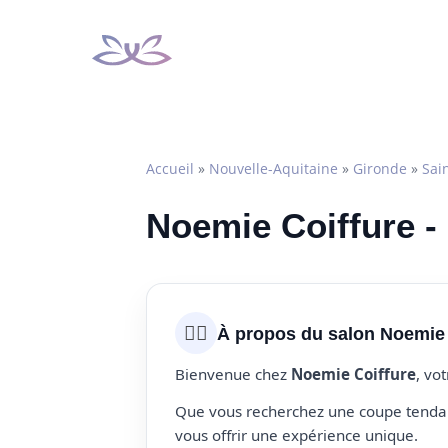
Aller
au
contenu
Accueil
»
Nouvelle-Aquitaine
»
Gironde
»
Sai
Noemie Coiffure -
💇‍♀️
À propos du salon Noemie 
Bienvenue chez
Noemie Coiffure
, vo
Que vous recherchez une coupe tendanc
vous offrir une expérience unique.